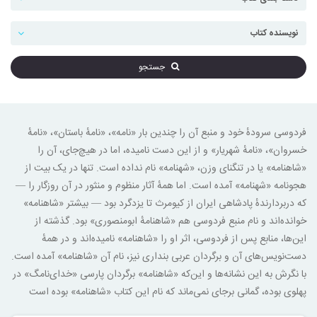
جستجو
فردوسی سرودهٔ خود و منبع آن را چندین بار «نامه»، «نامهٔ باستان»، «نامهٔ
خسروان»، «نامهٔ شهریار» و از این دست نامیده، اما در هیچ‌جای، آن را
«شاهنامه» یا در تنگنای وزن، «شهنامه» نام نداده است. تنها در یک بیت از
هجونامه «شهنامه» آمده است. اما همهٔ آثار منظوم و منثور در آن روزگار را —
که دربردارندهٔ پادشاهی ایران از کیومرث تا یزدگرد بود — بیشتر «شاهنامه»
خوانده‌اند و نام منبع فردوسی هم «شاهنامهٔ ابومنصوری» بود. گذشته از
این‌ها، منابع پس از فردوسی، اثر او را «شاهنامه» نامیده‌اند و در همهٔ
دست‌نویس‌های آن و برگردان عربی بنداری نیز، نام آن «شاهنامه» آمده است.
با نگرش به این نشانه‌ها و این‌که «شاهنامه» برگردان پارسی «خدای‌نامگ» در
پهلوی بوده، گمانی برجای نمی‌ماند که نام این کتاب «شاهنامه» بوده است