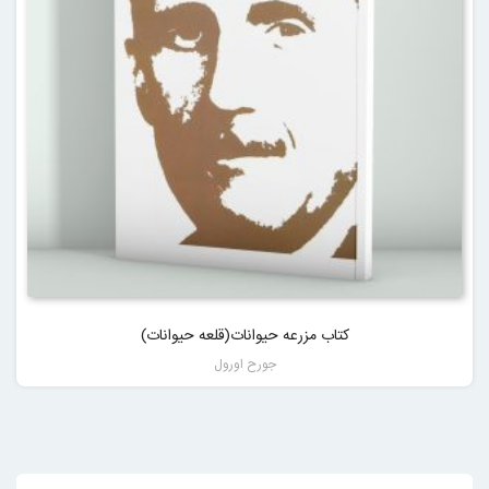
کتاب مزرعه حیوانات(قلعه حیوانات)
جورح اورول