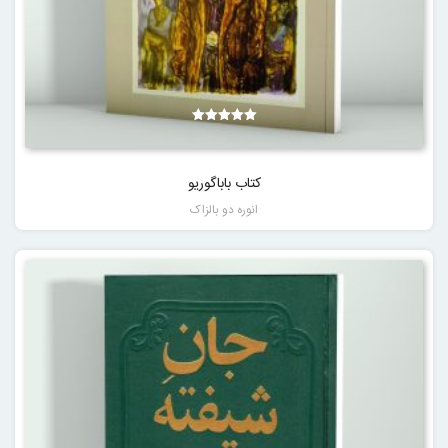
نمره
5.00
از 5
کتاب باباگوریو
انوره دو بالزاک