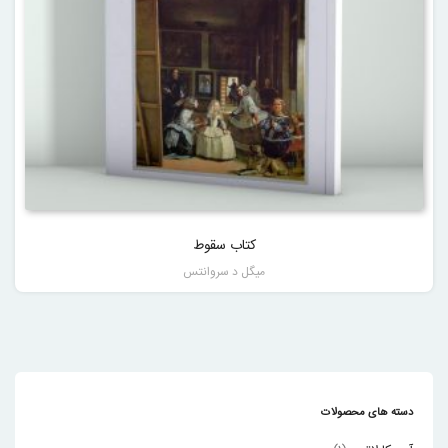
کتاب سقوط
میگل د سروانتس
دسته های محصولات