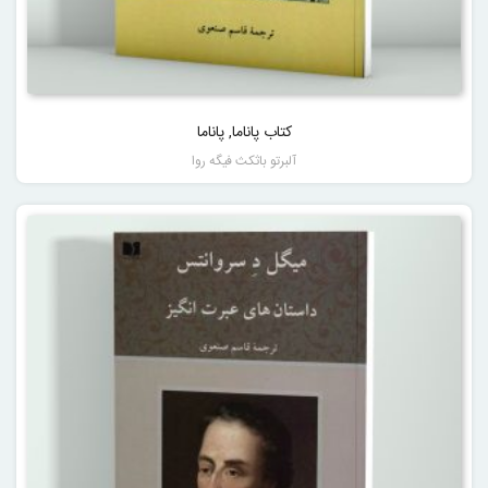
کتاب پاناما, پاناما
آلبرتو باثکث فیگه روا