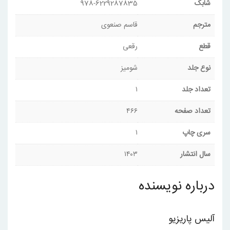
شابک
978-6229287835
مترجم
قاسم صنعوی
قطع
رقعی
نوع جلد
شومیز
تعداد جلد
۱
تعداد صفحه
۴۶۶
سری چاپ
۱
سال انتشار
۱۴۰۳
درباره نویسنده
آلیس پاریزیو