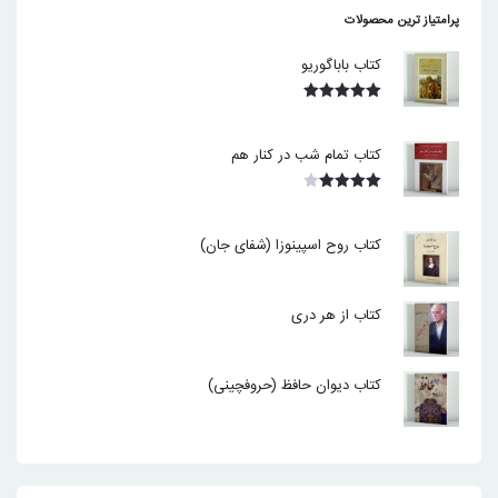
پرامتیاز ترین محصولات
کتاب باباگوریو
نمره
5.00
از 5
کتاب تمام شب در کنار هم
نمره
4.00
از 5
کتاب روح اسپینوزا (شفای جان)
کتاب از هر دری
کتاب دیوان حافظ (حروفچینی)