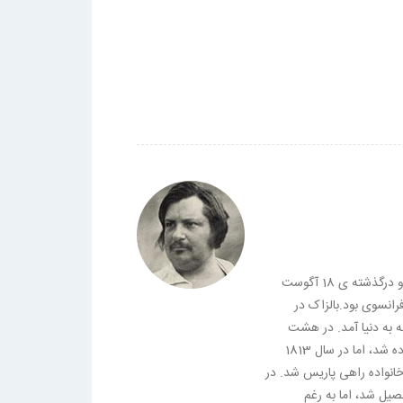
اونوره دو بالزاک، زاده ی 20 می 1799 و درگذشته ی 18 آگوست
فرانسوی بود.بالزاک در
سه به دنیا آمد. در هشت
سالگی به مدرسه ای شبانه روزی فرستاده شد، اما در سال 1813
خانواده راهی پاریس شد. در
لتحصیل شد، اما به رغم