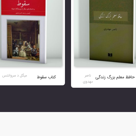
ناصر
میگل د سروانتس
حافظ معلم بزرگ زندگی
کتاب سقوط
مهدوی