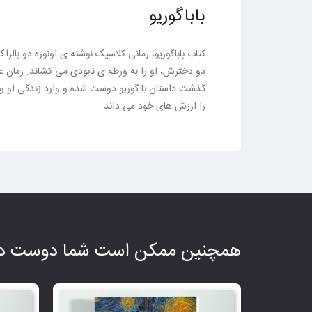
باباگوریو
دو دخترش، او را به ورطه ی نابودی می کشاند. رمان ع
گذشت داستان با گوریو دوست شده و وارد زندگی او و دخ
را ارزش های خود می داند
همچنین ممکن است شما دوست دا