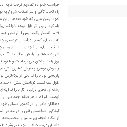
خواست خانواده تصمیم گرفت تا به ادبیا
راه تحت تأثیر والتر اسکات شروع به ن
نمود؛ رمان هایی که خود بعدها از آن ه
یاد کرد.اولین اثر قابل توجه بالزاک، ر
1829 انتشار یافت. پس از نوشتن چن
تلاش برای کسب درآمد از عرصه ی چاپ
شهرت بیشتری برایش به ارمغان آورد.با
روز را به نوشتن می پرداخت و با توجه ب
و خوش پوشی و خوش گفتاری اش، مه
پاریسی بود.بالزاک یکی از پرکارترین ن
طول عمر نسبتا کوتاهش بیش از صد مقاله
رشته ی تحریر درآورد.آثار بالزاک آینه‌ای
اوست. او افراد هر طبقه اجتماعی، از ا
دهقانان عامی را در کمدی انسانی خود 
گوناگون شخصیتی آنان را در معرض نمای
از شگرد ایجاد پیوند میان شخصیت‌ها و 
داستان‌های مختلف موجب می‌شود تا 