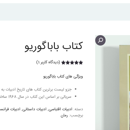
کتاب باباگوریو
(دیدگاه کاربر
1
)
1
امتیاز
5.00
از 5 امتیاز
ویژگی های کتاب باباگوریو
مشتری
جزو لیست برترین کتاب های تاریخ ادبیات به 
سریالی بر اساس این کتاب در سال 1968 ساخته شده است.
دسته:
ادبیات اقتباسی
,
ادبیات داستانی
,
ادبیات فرانس
برچسب:
رمان