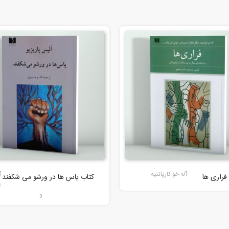
آله خو کارپانتیه
آ
فراری ها
کتاب یاس ها در ورشو می شکفند
پ
و