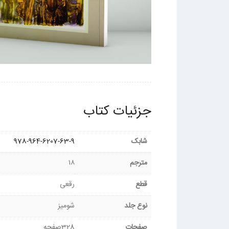
جزئیات کتاب
شابک
978-964-6207-63-9
مترجم
۱۸
قطع
رقعی
نوع جلد
شومیز
صفحات
328صفحه