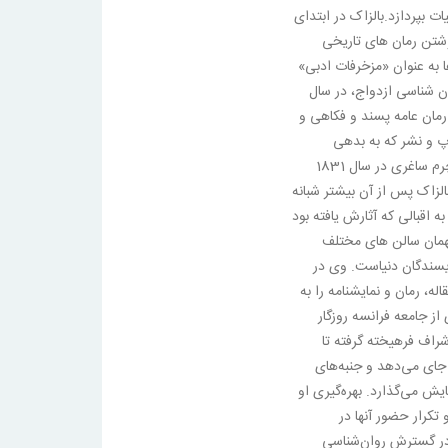
ت بپردازد.بالزاک در ابتدای
وشتن رمان های تاریخی
ا به عنوان «مزخرفات ادبی»
وان شناسی ازدواج، در سال
د رمان عامه پسند و فکاهی و
 و نشر که به بدهی
سنگینی برای او انجامید، انتشار رمان چرم ساغری در سال 1831
لزاک پس از آن بیشتر شبانه
ه اقبالی که آثارش یافته بود
مان سالن های مختلف
ویسندگان دنیاست. وی در
، رمان و نمایشنامه را به
 از جامعه فرانسه روزگار
شراف فرهیخته گرفته تا
جای می‌دهد و جنبه‌های
ش می‌گذارد. بهره‌گیری او
تکرار حضور آنها در
در گسترش روان‌شناسی