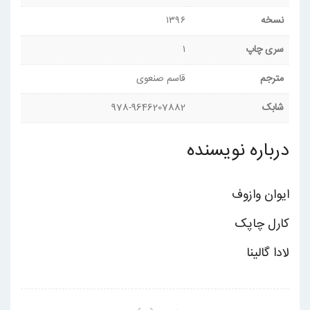
نسخه
۱۳۹۶
سری چاپ
۱
مترجم
قاسم صنعوی
شابک
978-9646207882
درباره نویسنده
ایوان وازوف
کارل چاپک
لادا گالینا