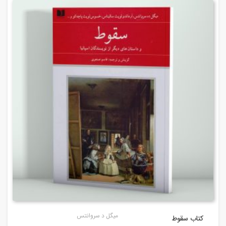
میگل د سروانتس
کتاب سقوط