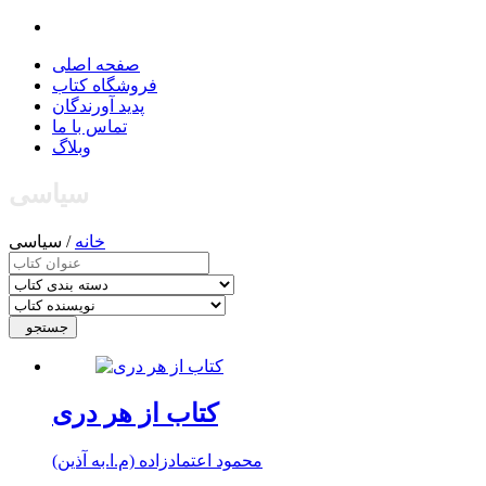
صفحه اصلی
فروشگاه کتاب
پدید آورندگان
تماس با ما
وبلاگ
سیاسی
خانه
/ سیاسی
جستجو
کتاب از هر دری
محمود اعتمادزاده (م.ا.به آذین)