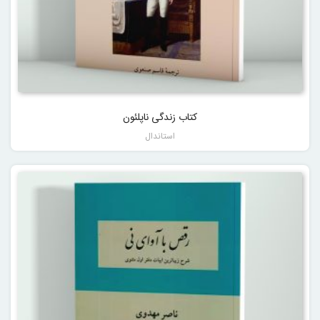
کتاب زندگی ناپلئون
استاندال