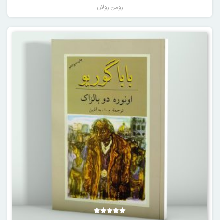
رومن رولان
نمره