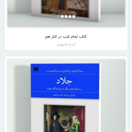
نمره
4.00
از 5
کتاب تمام شب در کنار هم
آندره کدروس