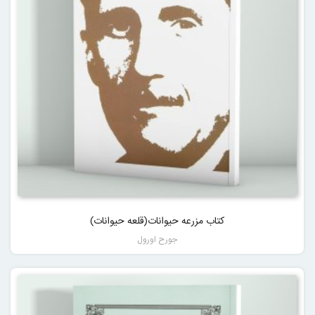
کتاب مزرعه حیوانات(قلعه حیوانات)
جورح اورول