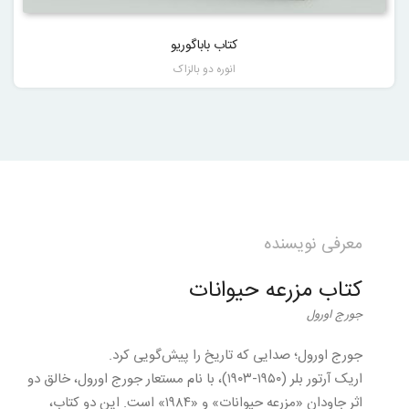
5.00
از 5
کتاب باباگوریو
انوره دو بالزاک
معرفی نویسنده
کتاب مزرعه حیوانات
جورج اورول
جورج اورول؛ صدایی که تاریخ را پیش‌گویی کرد.
اریک آرتور بلر (۱۹۵۰-۱۹۰۳)، با نام مستعار جورج اورول، خالق دو
اثر جاودان «مزرعه حیوانات» و «۱۹۸۴» است. این دو کتاب،