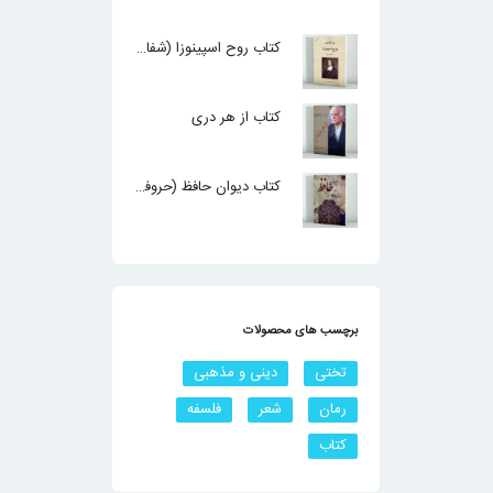
نمره
4.00
از 5
کتاب روح اسپینوزا (شفای جان)
کتاب از هر دری
کتاب دیوان حافظ (حروفچینی)
برچسب های محصولات
تختی
دینی و مذهبی
رمان
شعر
فلسفه
کتاب