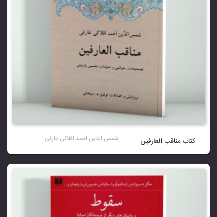
شمس الدین احمد افلاکی عارفی
کتاب مناقب العارفین