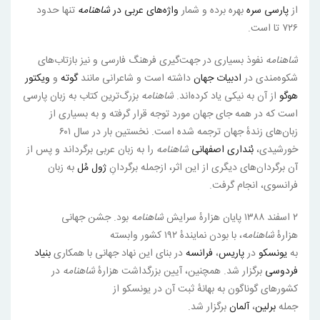
از
پارسی سره
بهره برده و شمار
واژه‌های عربی در
شاهنامه
تنها حدود
۷۲۶ تا است.
شاهنامه
نفوذ بسیاری در جهت‌گیری فرهنگ فارسی و نیز بازتاب‌های
شکوه‌مندی در
ادبیات جهان
داشته است و شاعرانی مانند
گوته
و
ویکتور
هوگو
از آن به نیکی یاد کرده‌اند.
شاهنامه
بزرگ‌ترین کتاب به زبان پارسی
است که در همه جای جهان مورد توجه قرار گرفته و به بسیاری از
زبان‌های زندهٔ جهان ترجمه شده است. نخستین بار در سال ۶۰۱
خورشیدی،
بُنداری اصفهانی
شاهنامه
را به زبان عربی برگرداند و پس از
آن برگردان‌های دیگری از این اثر، ازجمله برگردانِ
ژول مُل
به زبان
فرانسوی، انجام گرفت.
۲ اسفند ۱۳۸۸ پایان هزارهٔ سرایش
شاهنامه
بود. جشن جهانی
هزارهٔ
شاهنامه
، با بودن نمایندهٔ ۱۹۲ کشور وابسته
به
یونسکو
در
پاریس
،
فرانسه
در بنای این نهاد جهانی با همکاری
بنیاد
فردوسی
برگزار شد. همچنین، آیین بزرگداشت هزارهٔ
شاهنامه
در
کشورهای گوناگون به بهانهٔ ثبت آن در یونسکو از
جمله
برلین
،
آلمان
برگزار شد.