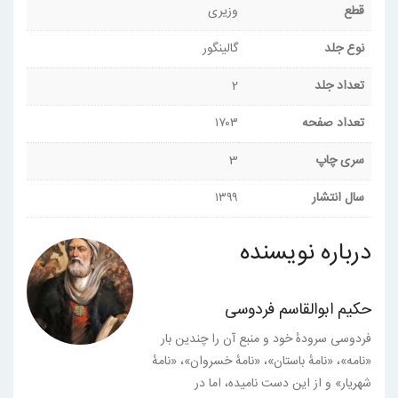
قطع
وزیری
نوع جلد
گالینگور
تعداد جلد
2
تعداد صفحه
۱۷۰۳
سری چاپ
3
سال انتشار
۱۳۹۹
درباره نویسنده
حکیم ابوالقاسم فردوسی
فردوسی سرودهٔ خود و منبع آن را چندین بار
«نامه»، «نامهٔ باستان»، «نامهٔ خسروان»، «نامهٔ
شهریار» و از این دست نامیده، اما در