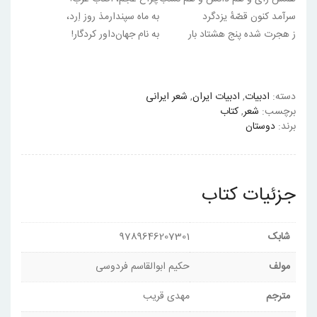
سرآمد کنون قصّهٔ یزدگرد
به ماه سپندارمذ روز اِرد،
ز هجرت شده پنج هشتاد بار
به نام جهان‌داور کردگار!
دسته:
ادبیات
,
ادبیات ایران
,
شعر ایرانی
برچسب:
شعر
,
کتاب
برند:
دوستان
جزئیات کتاب
شابک
9789646207301
مولف
حکیم ابوالقاسم فردوسی
مترجم
مهدی قریب