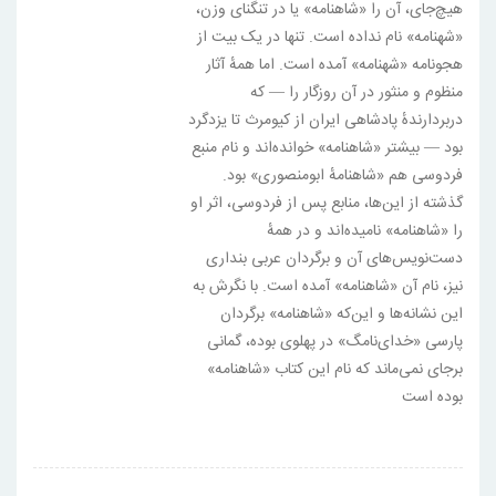
هیچ‌جای، آن را «شاهنامه» یا در تنگنای وزن،
«شهنامه» نام نداده است. تنها در یک بیت از
هجونامه «شهنامه» آمده است. اما همهٔ آثار
منظوم و منثور در آن روزگار را — که
دربردارندهٔ پادشاهی ایران از کیومرث تا یزدگرد
بود — بیشتر «شاهنامه» خوانده‌اند و نام منبع
فردوسی هم «شاهنامهٔ ابومنصوری» بود.
گذشته از این‌ها، منابع پس از فردوسی، اثر او
را «شاهنامه» نامیده‌اند و در همهٔ
دست‌نویس‌های آن و برگردان عربی بنداری
نیز، نام آن «شاهنامه» آمده است. با نگرش به
این نشانه‌ها و این‌که «شاهنامه» برگردان
پارسی «خدای‌نامگ» در پهلوی بوده، گمانی
برجای نمی‌ماند که نام این کتاب «شاهنامه»
بوده است