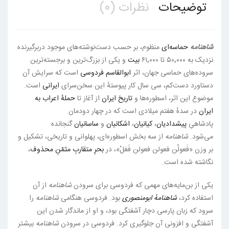
توضیحات
نظرات (0)
شاهنامه
حماسه‌ای
منظوم، بر حسب دست‌نوشته‌های موجود دربرگیرنده
نزدیک به ۵۰٬۰۰۰ تا ۶۱٬۰۰۰
بیت
و یکی از بزرگ‌ترین و برجسته‌ترین
سروده‌های حماسی جهان، اثر
ابوالقاسم فردوسی
است که سرایش آن
دستاورد دست‌کم، سی سال کار پیوستهٔ این سخن‌سرای
ایرانی
است.
موضوع این اثر، اسطوره‌ها و
تاریخ ایران
از آغاز تا
حملهٔ اعراب به
ایران
در سدهٔ هفتم میلادی است که در چهار دودمان
پادشاهیِ
پیشدادیان
،
کیانیان
،
اشکانیان
و
ساسانیان
گنجانده
می‌شود.
شاهنامه
از سه بخش اسطوره‌ای، پهلوانی و تاریخی، تشکیل و
بر وزن «فَعولُن فعولن فعولن فَعَلْ»، در
بحر
ِ
متقاربِ مثمّنِ محذوف
،
نگاشته شده است.
یکی از بن‌مایه‌های مهمی که فردوسی برای سرودن
شاهنامه
از آن
استفاده کرد،
شاهنامهٔ ابومنصوری
بود. فردوسی هنگامی
شاهنامه
را
سرود که زبان پارسی دچار آشفتگی بود، و او از ماندگار شدن این
آشفتگی و افزونی آن جلوگیری کرد. فردوسی در سرودن
شاهنامه
بیشتر