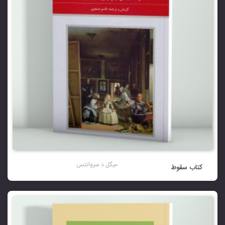
میگل د سروانتس
کتاب سقوط