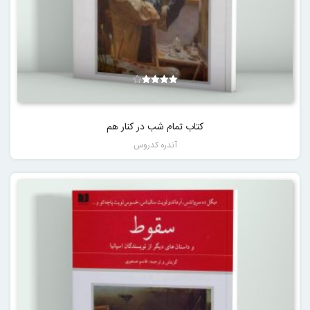
نمره
4.00
از 5
کتاب تمام شب در کنار هم
آندره کدروس