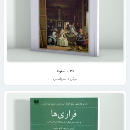
کتاب سقوط
میگل د سروانتس