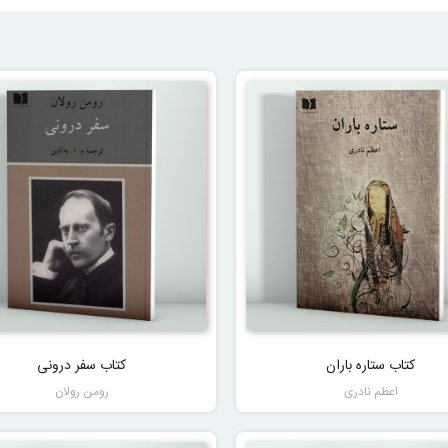
کتاب ستاره باران
کتاب سفر درونی
اعظم نادری
رومن رولان