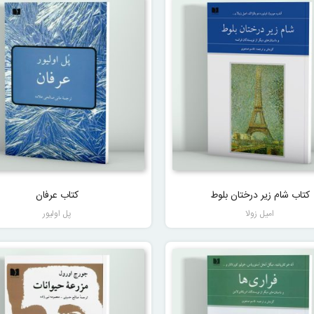
کتاب شام زیر درختان بلوط
کتاب عرفان
امیل زولا
پل اولیور