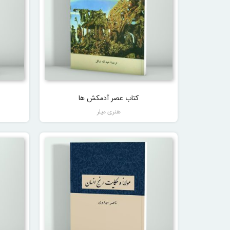
کتاب عصر آدمکش ها
هنری میلر