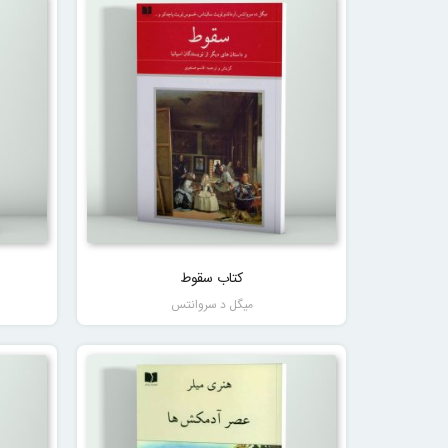
کتاب سقوط
میگل د سروانتس