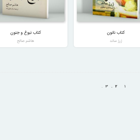
کتاب نانون
کتاب نبوغ و جنون
ژرژ ساند
هاشم صالح
3
2
1