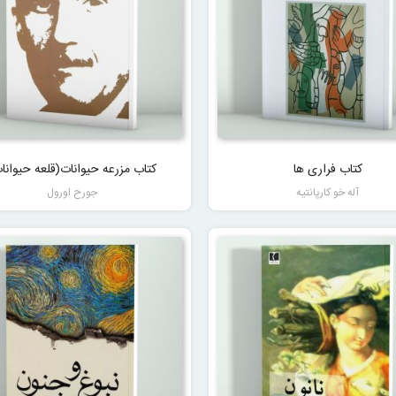
کتاب فراری ها
کتاب مزرعه حیوانات(قلعه حیوانا
آله خو کارپانتیه
جورح اورول