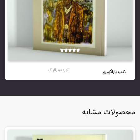
نمره
5.00
از 5
انوره دو بالزاک
کتاب باباگوریو
محصولات مشابه