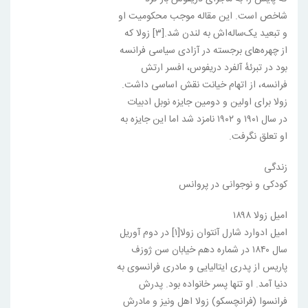
شاخص است. این مقاله موجب محکومیت او
و تبعید یک‌ساله‌اش به لندن شد.[۳] زولا که
از چهره‌های برجسته در آزادی سیاسی فرانسه
بود در تبرئهٔ آلفرد دریفوس، افسر ارتش
فرانسه، از اتهام خیانت نقش اساسی داشت.
زولا برای اولین و دومین جایزه نوبل ادبیات
در سال ۱۹۰۱ و ۱۹۰۲ نامزد شد اما این جایزه به
او تعلق نگرفت.
زندگی
کودکی و نوجوانی در پروانس
امیل زولا ۱۸۹۸
امیل ادوارد شارل آنتوان زولا[۱] در دوم آوریل
سال ۱۸۴۰ در شماره دهم خیابان سن ژوزف
پاریس از پدری ایتالیایی و مادری فرانسوی به
دنیا آمد. او تنها پسر خانواده بود. پدرش
فرانسوا (فرانچسکو) زولا اهل ونیز و مادرش