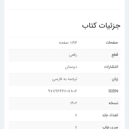
جزئیات کتاب
صفحات
1194 صفحه
قطع
رقعی
انتشارات
دوستان
زبان
ترجمه به فارسی
9789646207806
ISBN
نسخه
۱۴۰۲
تعداد جلد
2
سری چاپ
2