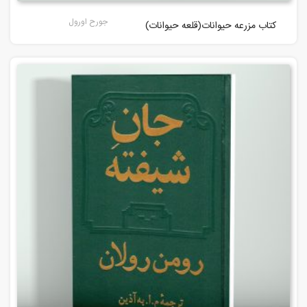
جورح اورول
کتاب مزرعه حیوانات(قلعه حیوانات)