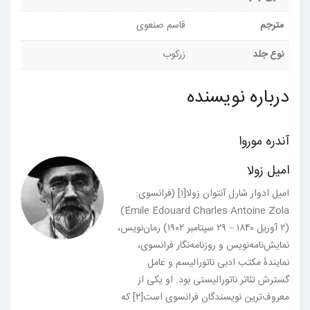
مترجم
قاسم صنعوی
نوع جلد
زرکوب
درباره نویسنده
آندره موروا
امیل زولا
امیل ادوار شارل آنتوان زولا[۱] (فرانسوی:
Émile Édouard Charles Antoine Zola‎)
(۲ آوریل ۱۸۴۰ – ۲۹ سپتامبر ۱۹۰۲) رمان‌نویس،
نمایش‌نامه‌نویس و روزنامه‌نگار فرانسوی،
نمایندهٔ مکتب ادبی ناتورالیسم و عامل
گسترش تئاتر ناتورالیستی بود. او یکی از
معروف‌ترین نویسندگان فرانسوی است[۲] که