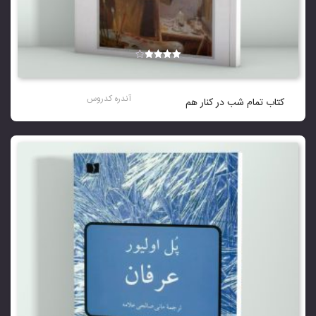
نمره
4.00
از 5
آندره کدروس
کتاب تمام شب در کنار هم