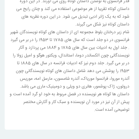
قدر فرانسوی به نوشتن داستان کوتاه روی می آورند. در این دوره
داستان کوتاه تقریبا از هر موضوعی استفاده می کند و چنان رایج می
شود که به یک ژانر ادبی تبدیل می شود. در این دوره نظریه های
داستان کوتاه نیز شکل می گیرند.
شام زیر درختان بلوط مجموعه ای از داستان های کوتاه نویسندگان شهیر
فرانسوی در دو جلد است که سال های 1785 تا 1953 را در بر می گیرد
. جلد اول به ادبیات بین سال های 1785 و 1884 می پردازد و آثار
نویسندگانی چون الکساندر دوما، استاندال، ویکتور هوگو و امیل زولا را
در بر می گیرد. جلد دوم نیز که ادبیات فرانسه در سال های 1885 تا
1953 را پوشش می دهد شامل داستان های کوتاه نویسندگانی چون
آندره موروا، فرانسوا موریاک، آندره شامسون، مارسل امه، موریس
دروئون، ژاک پوشمور، هانری دو ویلی و دومینیک ماری می باشد.
داستان ها کوتاه هر نویسنده در فصل مربوط به خود او گرد آمده است و
پیش از آن نیز در مورد آن نویسنده و سبک کار و آثارش مختصر
توضیحی آمده است.