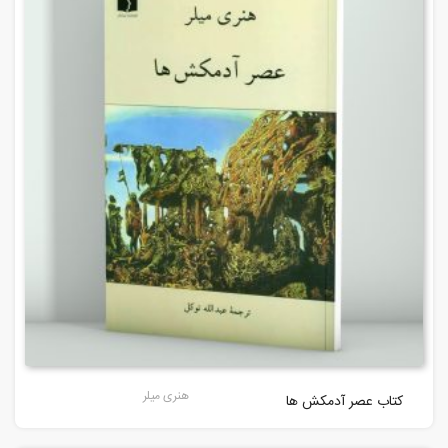
هنری میلر
کتاب عصر آدمکش ها