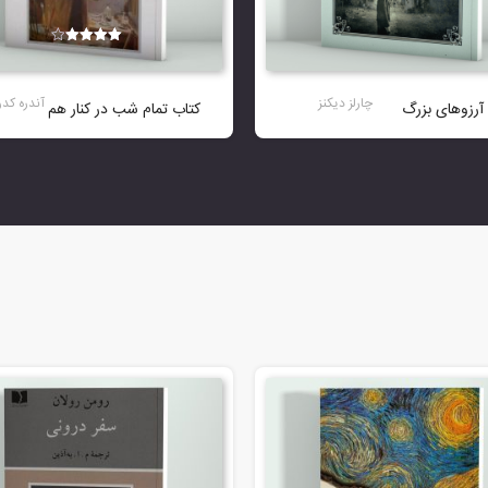
نمره
4.00
از 5
چارلز دیکنز
آندره کد
آرزوهای بزرگ
کتاب تمام شب در کنار هم