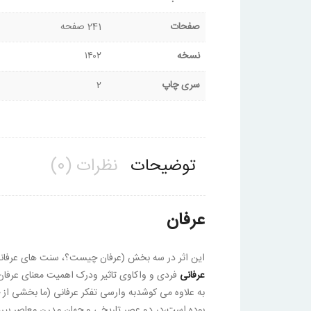
صفحات
241 صفحه
نسخه
۱۴۰۲
سری چاپ
2
توضیحات
نظرات (0)
عرفان
این اثر در سه بخش (عرفان چیست؟، سنت های عرف
عرفانی
فردی و واکاوی تاثیر ودرک اهمیت معنای عرفان
به علاوه می کوشدبه وارسی تفکر عرفانی (ما بخشی از
بوده است،در دو عصر تاریخی و جهان مدرن معاصر بپردازد