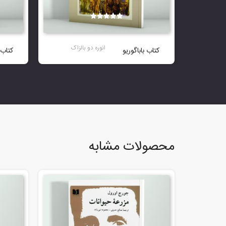
نمره
5.00
از 5
انوره دو بالزاک
کتاب باباگوریو
کتاب 
محصولات مشابه