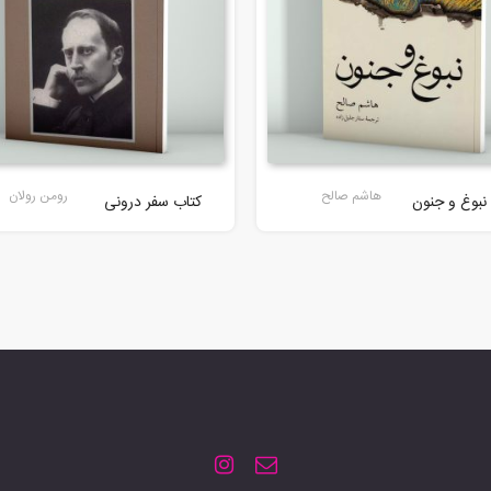
هاشم صالح
رومن رولان
نبوغ و جنون
کتاب سفر درونی