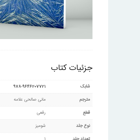
جزئیات کتاب
شابک
978-9646207721
مترجم
مانی صالحی علامه
قطع
رقعی
نوع جلد
شومیز
تعداد جلد
۱