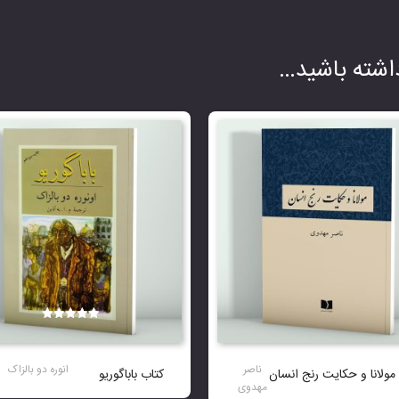
شته باشید…
نمره
5.00
از 5
ناصر
انوره دو بالزاک
مولانا و حکایت رنج انسان
کتاب باباگوریو
مهدوی