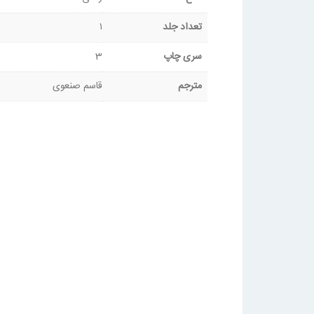
تعداد جلد
۱
سری چاپ
3
مترجم
قاسم صنعوی