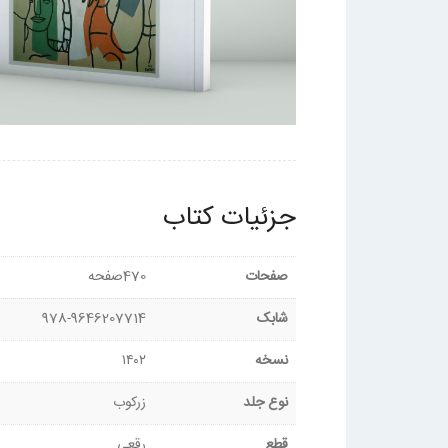
جزئیات کتاب
صفحات
470صفحه
شابک
978-9646207714
نسخه
۱۴۰۲
نوع جلد
زرکوب
قطع
رقعی