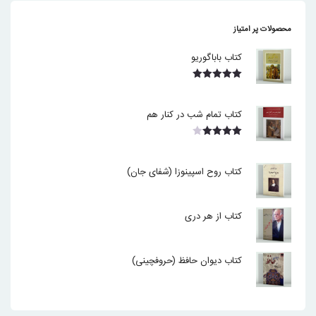
محصولات پر امتیاز
کتاب باباگوریو
نمره
5.00
از 5
کتاب تمام شب در کنار هم
نمره
4.00
از 5
کتاب روح اسپینوزا (شفای جان)
کتاب از هر دری
کتاب دیوان حافظ (حروفچینی)