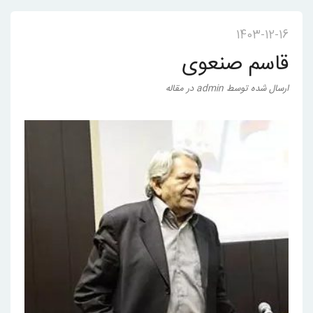
1403-12-16
قاسم صنعوی
ارسال شده
توسط
admin
در
مقاله