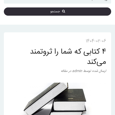
جستجو
1404-02-06
۴ کتابی که شما را ثروتمند
می‌کند
ارسال شده
توسط
admin
در
مقاله