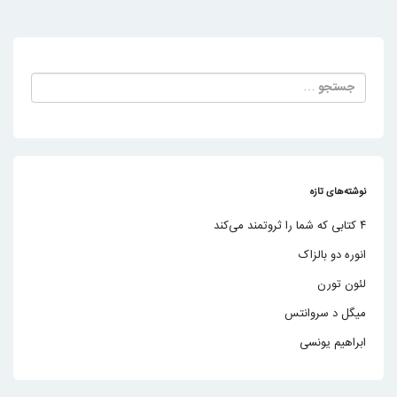
م
ا
ی
جستجو
ش
برای:
ن
و
ش
نوشته‌های تازه
ت
۴ کتابی که شما را ثروتمند می‌کند
ه
انوره دو بالزاک
لئون تورن
میگل د سروانتس
ابراهیم یونسی