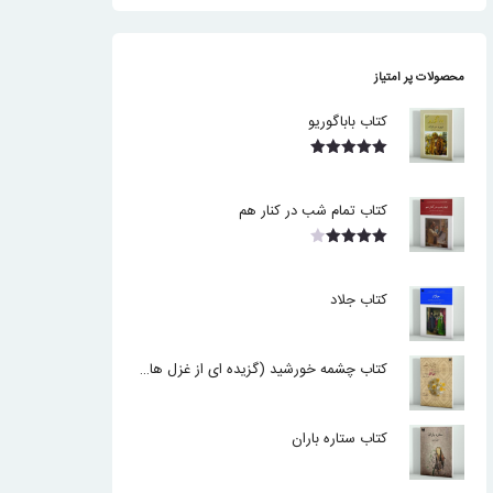
محصولات پر امتیاز
کتاب باباگوریو
نمره
5.00
از 5
کتاب تمام شب در کنار هم
نمره
4.00
از 5
کتاب جلاد
کتاب چشمه خورشید (گزیده ای از غزل های حافظ)
کتاب ستاره باران