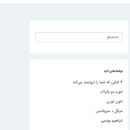
جستجو
برای:
نوشته‌های تازه
۴ کتابی که شما را ثروتمند می‌کند
انوره دو بالزاک
لئون تورن
میگل د سروانتس
ابراهیم یونسی