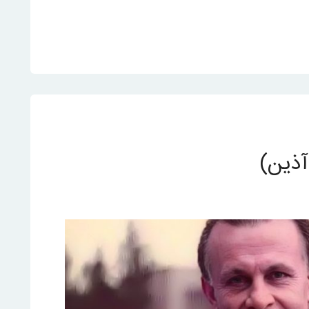
آذین)