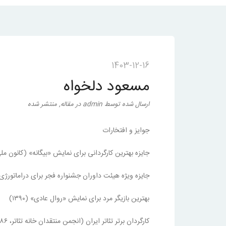
1403-12-16
مسعود دلخواه
ارسال شده
توسط
admin
در
مقاله
,
منتشر شده
جوایز و افتخارات
جایزه بهترین کارگردانی برای نمایش «بیگانه» (کانون ملی منت
جایزه ویژه هیئت داوران جشنواره فجر برای دراماتورژی «مف
بهترین بازیگر مرد برای نمایش «روال عادی» (۱۳۹۰)
کارگردان برتر تئاتر ایران (انجمن منتقدان خانه تئاتر، ۱۳۸۶)