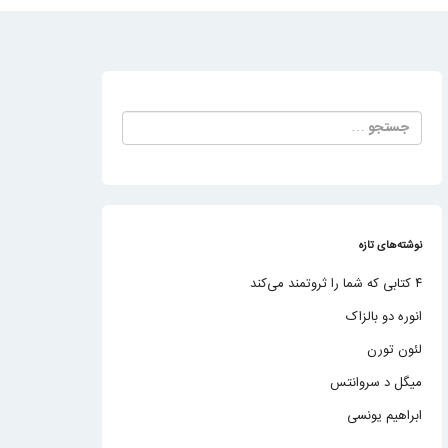
جستجو
برای:
نوشته‌های تازه
۴ کتابی که شما را ثروتمند می‌کند
انوره دو بالزاک
لئون تورن
میگل د سروانتس
ابراهیم یونسی