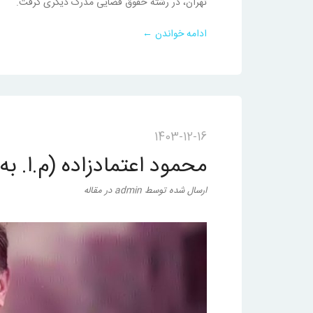
تهران، در رشتهٔ حقوق قضایی مدرک دیگری گرفت.
ادامه خواندن ←
1403-12-16
محمود اعتمادزاده (م.ا. به‌
ارسال شده
توسط
admin
در
مقاله