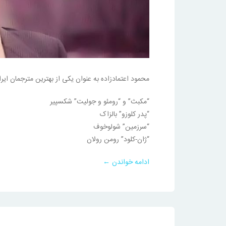
محمود اعتمادزاده به عنوان یکی از بهترین مترجمان ا
“مکبث” و “رومئو و جولیت” شکسپیر
“پدر کلوزو” بالزاک
“سرزمین” شولوخوف
“ژان-کلود” رومن رولان
ادامه خواندن ←