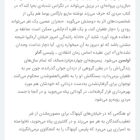
«بال‌زدن پروانه‌ای در برزیل می‌تواند در تگزاس تندبادی به‌پا کند؟» در
کتاب مردی که حرف می‌زند نوشته ماریو بارگاس یوسا هم یکی از
شخصیت‌های اثر به دوستش می‌گوید: «بحران عصبی یک نفر می‌تواند
رودی را دچار طغیان کند، و یک فقره آدم‌کشی ممکن است صاعقه بر
دهکده فرود آورد؛ شاید آن حادثه رانندگی امروز خیابان آره‌کیپا نتیجه
مشتی باشد که تو دیروز به آن میخواره زدی. آیا دچار ندامت وجدان
نشده‌ای؟» این عقیده اساس رمان انتقادی ـ پلیسی
آدلر
اولسن
می‌شود. پسربچه‌ای چهارده‌پانزده‌ساله، که تمام سال‌های
زندگی‌اش را در بطن گروهی از دزدان جوان گذرانده، چون سر به
طغیان برمی‌دارد، بستگانش او را به ناقص‌العضوشدن محکوم می‌کنند.
نوجوان برای گرفتارنشدن به‌دست دزدانی که خودشان هم مورد
بهره‌برداری قرار گرفته‌اند، در گودالی پناه می‌جوید و در آنجا با جسد
مردی روبه‌رو می‌شود.
او هنگامی که در خیابان‌های کپنهاگ برای مصون‌ماندن از شر
تعقیب‌کنندگان به هر سو می‌زند و در کانتینری پناه می‌جوید، ناخواسته
به اسراری پی می‌برد که پلیس کپنهاگ را به کنجکاوی برمی‌انگیزند.