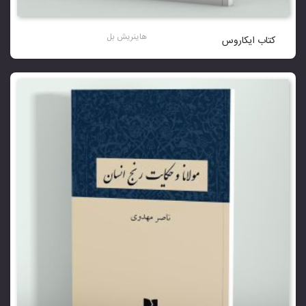
هاینریش بل
کتاب ایکاروس