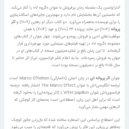
آدلراولسن یک سلسله رمان پرفروش با عنوان «گروه V» را آغاز می‌کند
که نخستین آن‌ها بخشایش نام دارد و مهم‌ترین جایزه‌های اسکاندیناوی
را برای نویسنده به‌همراه می‌آورد. دو کتاب دیگر او رهایی (۲۰۰۹) و
اثر
پروانه
(۲۰۱۲) نیز مانند پرونده ۶۴ (۲۰۱۰) و عهد (۲۰۱۴) با همان
موفقیت‌های ادبی و فروش روبه‌رو می‌شوند. چهار عنوان از کتاب‌های
مجموعه «گروه V» در تهیه فیلم‌های سینمایی مورد بهره‌برداری قرار
گرفته‌اند. تا این زمان بالغ بر شانزده‌میلیون نسخه از کتاب‌های او در
جهان به فروش رسیده‌اند. بنا به اعلام ناشر فرانسوی، تیراژ اثر حاضر تا
سال ۲۰۱۵ بالغ بر ده‌میلیون نسخه بوده است.
عنوان
اثر پروانه ای
در زبان اصلی (دانمارکی) Marco Effekten است،
ترجمه انگلیسی‌اش با عنوان The Marco Effect انتشار یافته. ترجمه
فرانسوی‌اش عنوان L’effet papillon (اثر پروانه‌ای) را به‌خود گرفته
است که برای اهل این زبان، اصطلاحی است به‌معنای کار کوچکی که
اثرهای مهمی به‌بار می‌آورد.
این اصطلاح براساس این استعاره ساخته شده که بال‌زدن جانور کوچک
به‌ظاهر بی‌زیانی این فکر را پیش می‌آورد که فاجعه‌ای را سبب می‌شود.