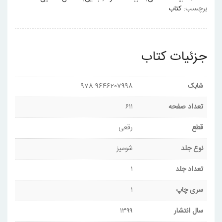
برچسب:
کتاب
جزئیات کتاب
شابک
978-9646207998
تعداد صفحه
۶۱۱
قطع
رقعی
نوع جلد
شومیز
تعداد جلد
۱
سری چاپ
۱
سال انتشار
۱۳۹۹