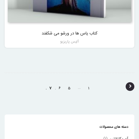
کتاب یاس ها در ورشو می شکفند
آلیس پاریزیو
پ
…
7
6
5
1
ی
م
ا
ی
دسته های محصولات
ش