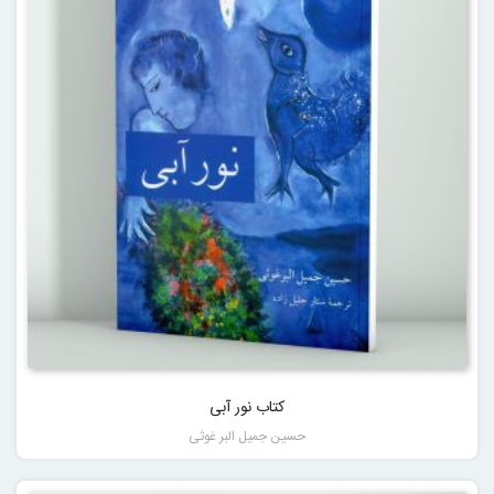
کتاب نور آبی
حسین جمیل البر غوثی