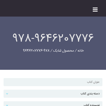
978-9646207776
خانه
/ محصول شابک / 978-9646207776