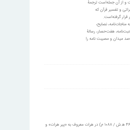
و از آن جمله‌است ترجمهٔ
راتی و تفسیر قرآن که
قرار گرفته‌است.
 مناجات‌نامه، نصایح،
حبت‌نامه، هفت‌حصار، رسالهٔ
و صد میدان و مصیبت نامه را
ابواسماعیل عبدالله بن ابی‌منصور محمد (زادهٔ ۲ شعبان ۳۹۶ ه‍.ق/ ۳۸۵ ه‍.ش / ۱۰۰۶ م. در شهر هرات درگذشتهٔ ۲۲ ذی الحجه ۴۸۱ ه‍.ق/ ۴۶۷ ه‍.ش / ۱۰۸۸ م) در هرات معروف به «پیر هرات» و