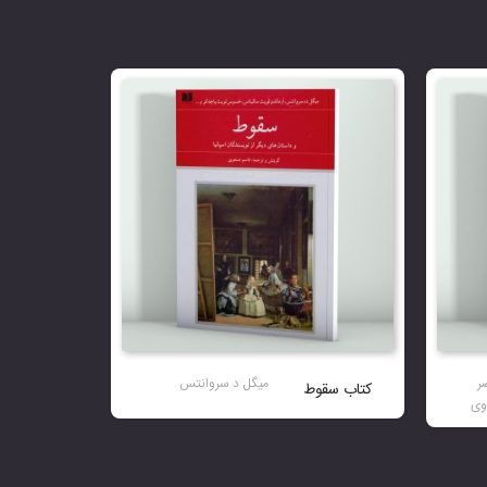
ر
میگل د سروانتس
کتاب سقوط
وی