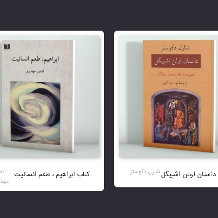
شارل دکوستر
ناص
داستان اولن اشپیگل
کتاب ابراهیم ، طعم انسانیت
مهد