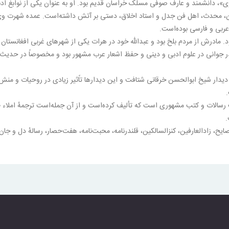
مفسر قرآن، محدث، اهل فن جدل و استاد اخلاق، دستی بر آتش داشته‌است. عمده شهرت 
ربی و فارسی بوده‌است.
. مادرش از مردم بلخ بود و عبدالله خود در هرات یکی از شهرهای غربی افغانستان کن
در جوانی در علوم ادبی و دینی و حفظ اشعار عرب مشهور بود و مخصوصاً در حدیث 
 دیدار شیخ ابوالحسن خرقانی شتافت و این دیدارها تاًثیر زیادی در روحیات و م
.
الات و کتب مشهوری است که تألیف کرده‌است و از آن جمله‌است ترجمهٔ املاء طب
.
ایح، زادالعارفین، کنزالسالکین، قلندرنامه، محبت‌نامه، هفت‌حصار، رسالهٔ دل و جان، ر