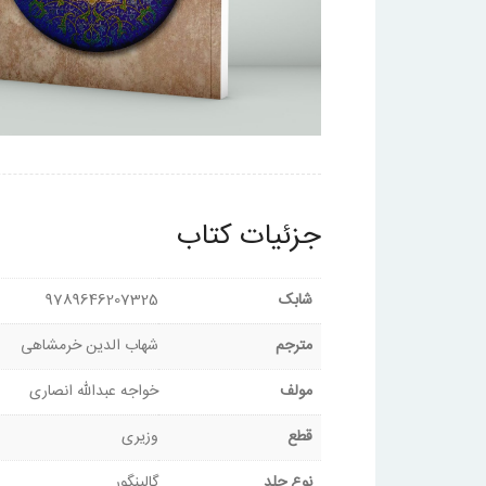
جزئیات کتاب
شابک
9789646207325
مترجم
شهاب الدین خرمشاهی
مولف
خواجه عبدالله انصاری
قطع
وزیری
نوع جلد
گالینگور