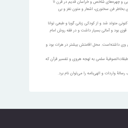
«پیر انصار» و «خواجه عبدالله انصاری» و «انصاری هروی»، دانشمند و عارف صوفی مسلک خراسان قدیم بود. او به عنوان یکی از نوابغ ادبی و چهره‌های شاخص و خراسان قدیم در قرن ۱۱
وی بخاطر فن سخنوری، اشعار و متون نغز و بی
ونی متولد شد و از کودکی زبانی گویا و طبعی توانا
قوی بود و آمالی بسیار داشت و در فقه روش امام
نش وی داشته‌است. محل اقامتش بیشتر در هرات بود و
قات‌الصوفیهٔ سلمی به لهجه هروی و تفسیر قرآن که
سالهٔ واردات و الهی‌نامه را می‌توان نام برد.