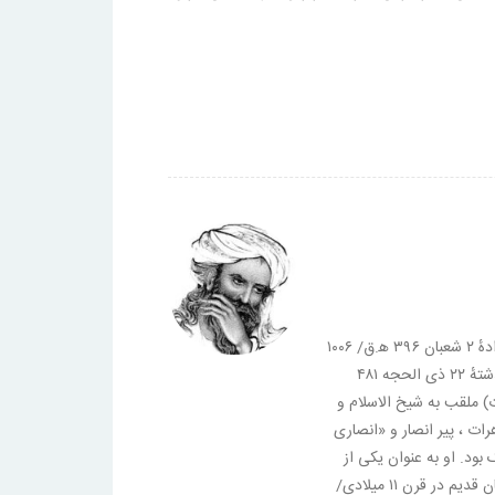
بو اسماعیل عبدالله بن منصور محمد (زادهٔ ۲ شعبان ۳۹۶ ه‍.ق/ ۱۰۰۶
م / ۴۰۵ خورشیدی. در شهر هرات درگذشتهٔ ۲۲ ذی الحجه ۴۸۱
دی در هرات) ملقب به شیخ الاسلام و
رات ، پیر انصار و «انصاری
د. او به عنوان یکی از
نوابغ ادبی و چهره‌های شاخص و خراسان قدیم در قرن ۱۱ میلادی/