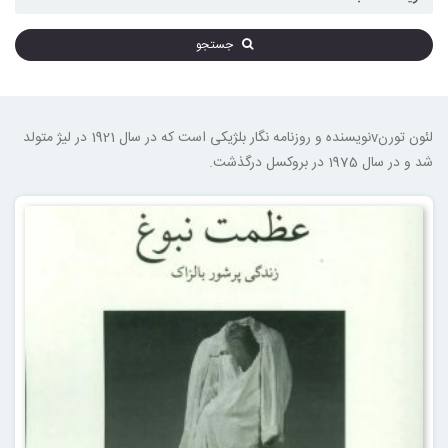
جستجو
لئون تورنvنویسنده و روزنامه نگار بلژیکی است که در سال 1921 در لیژ متولد
شد و در سال 1975 در بروکسل درگذشت.