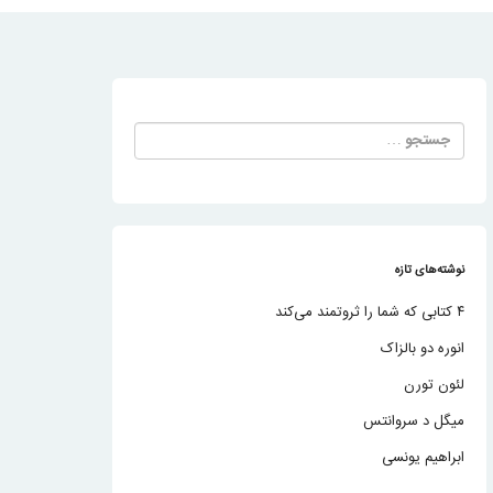
جستجو
برای:
نوشته‌های تازه
۴ کتابی که شما را ثروتمند می‌کند
انوره دو بالزاک
لئون تورن
میگل د سروانتس
ابراهیم یونسی