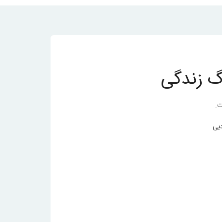
گ زندگی
دبی