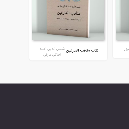
ور
شمس الدین احمد
کتاب مناقب العارفین
افلاکی عارفی