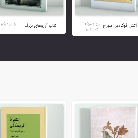
ریونو سوکه
چارلز دیکنز
 آتش گوگردین دوزخ
کتاب آرزوهای بزرگ
آکوناگاوا