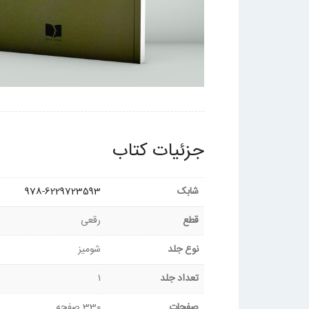
جزئیات کتاب
شابک
978-6229723593
قطع
رقعی
نوع جلد
شومیز
تعداد جلد
۱
صفحات
330 صفحه