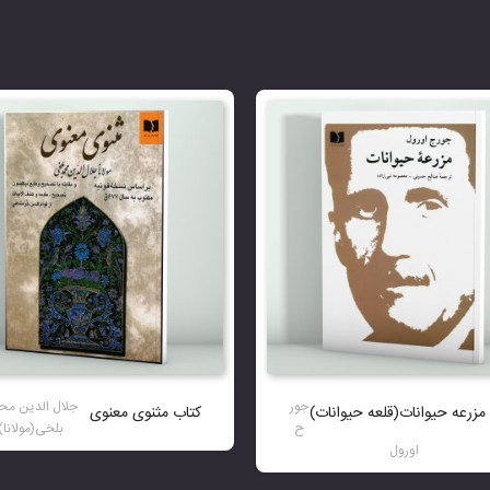
جور
جلال الدین مح
مزرعه حیوانات(قلعه حیوانات)
کتاب مثنوی معنوی
ح
بلخی(مولانا)
اورول