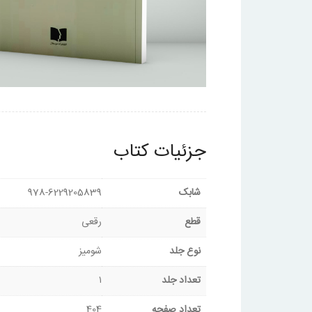
جزئیات کتاب
شابک
978-6229205839
قطع
رقعی
نوع جلد
شومیز
تعداد جلد
۱
تعداد صفحه
404