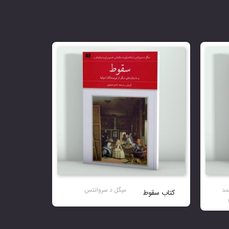
مد
میگل د سروانتس
کتاب سقوط