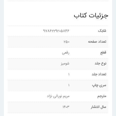
جزئیات کتاب
شابک
9786229205846
تعداد صفحه
250
قطع
رقعی
نوع جلد
شومیز
تعداد جلد
۱
سری چاپ
۱
مترجم
مریم نورائی نژاد
سال انتشار
۱۴۰۳