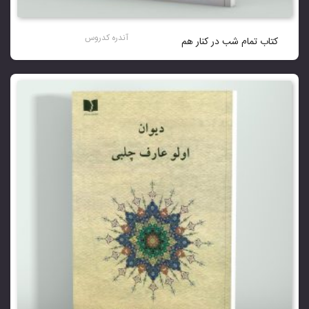
نمره
4.00
از 5
آندره کدروس
کتاب تمام شب در کنار هم