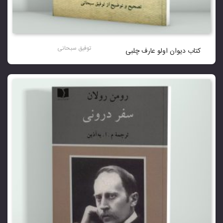
توفیق سبحانی
کتاب دیوان اولو عارف چلبی