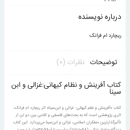
درباره نویسنده
ریچارد ام فرانک
توضیحات
نظرات (0)
کتاب آفرینش و نظام کیهانی:غزالی و ابن
سینا
کتاب «آفرینش و نظم کیهانی: غزالی و ابن‌سینا» اثر ریچارد ام فرانک،
اثری پژوهشی است که به بحث‌های فلسفی و کلامی بین دو تن از
تأثیرگذارترین متفکران اسلامی، غزالی و ابن‌سینا می‌پردازد. این کتاب
دیدگاه متضاد غزالی (1058-1111) و ابن‌سینا (980-1037) را د‌رمورد