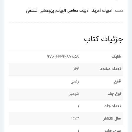
دسته:
ادبیات آمریکا
,
ادبیات معاصر
,
الهیات
,
پژوهشی
,
فلسفی
جزئیات کتاب
شابک
978-6229287859
تعداد صفحه
۱۶۲
قطع
رقعی
نوع جلد
شومیز
تعداد جلد
۱
سال انتشار
۱۴۰۳
سری چاپ
۱