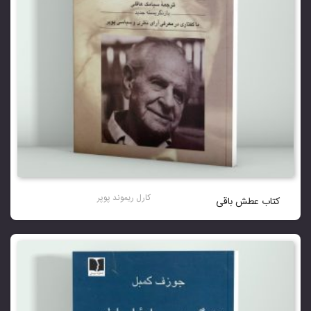
کارل ریموند پوپر
کتاب عطش باقی