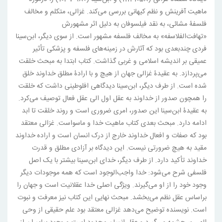
ماهیت آفرینش و نظم کیهانی بررسی می‌کند. غزالی، متکلم و مخالف
فلسفۀ مشائی، به نقد فیلسوفان به دلیل اثر مشهورش
«تهافت‌الفلاسفه» به مخالف فلسفه مشهور است. از سوی دیگر، ابن‌سینا
فردی چندبعدی بود که آثارش در زمینه‌های فلسفه و پزشکی تأثیر
عمیقی بر اندیشه اسلامی و غربی گذاشت. کتاب ابتدا به مبحث خلقت
می‌پردازد. به عقیدۀ غزالی جهان از هیچ و با ارادۀ مطلق خداوند خلق
شده است. از طرف دیگر، ابن‌سینا دیدگاهی افلوطینی داشت که خلقت
را همچون صدور از خداوند به عقل اول الی عقل فعال توصیف می‌کرد.
به عقیدۀ ابن‌سینا این صدور، امری ضروری است و روند خلقت تا ابد
ادامه دارد. مبحث بعدی کتاب ماهیت خدا و ماسوا‌ست. غزالی معتقد
بود که صفات و افعال خداوند خارج از درک انسان است و اراده خداوند
مقید به هیچ ضرورتی نیست. این دیدگاه بر آزادی مطلق و قدرت
خداوند تأکید دارد. از طرف دیگر، خدای ابن‌سینا بیشتر با یک اصل
فلسفی شرح می‌شود: خدا واجب‌الوجود است که همه موجودات دیگر
وجود خود را از او می‌گیرند. ویژگی اصلی خدا عقلانیت است و جهان را
بر‌اساس عقل نظم می‌بخشد. مبحث نهایی این کتاب نیز معرفت و نبوت
است. نویسنده توضیح می‌دهد‌ غزالی معتقد بود‌ علم حقیقی از وحی