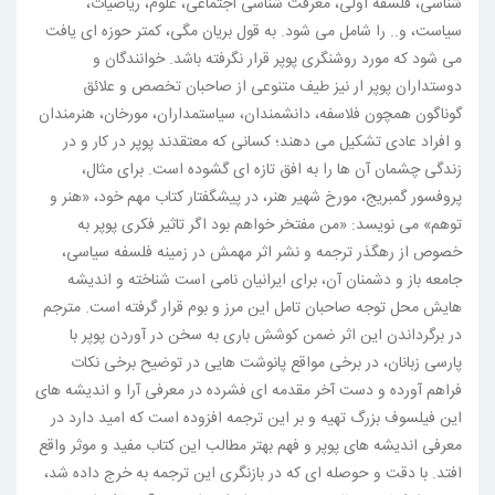
شناسی، فلسفه اولی، معرفت شناسی اجتماعی، علوم، ریاضیات،
سیاست، و.. را شامل می شود. به قول بریان مگی، کمتر حوزه ای یافت
می شود که مورد روشنگری پوپر قرار نگرفته باشد. خوانندگان و
دوستداران پوپر ار نیز طیف متنوعی از صاحبان تخصص و علائق
گوناگون همچون فلاسفه، دانشمندان، سیاستمداران، مورخان، هنرمندان
و افراد عادی تشکیل می دهند؛ کسانی که معتقدند پوپر در کار و در
زندگی چشمان آن ها را به افق تازه ای گشوده است. برای مثال،
پروفسور گمبریج، مورخ شهیر هنر، در پیشگفتار کتاب مهم خود، «هنر و
توهم» می نویسد: «من مفتخر خواهم بود اگر تاثیر فکری پوپر به
خصوص از رهگذر ترجمه و نشر اثر مهمش در زمینه فلسفه سیاسی،
جامعه باز و دشمنان آن، برای ایرانیان نامی است شناخته و اندیشه
هایش محل توجه صاحبان تامل این مرز و بوم قرار گرفته است. مترجم
در برگرداندن این اثر ضمن کوشش باری به سخن در آوردن پوپر با
پارسی زبانان، در برخی مواقع پانوشت هایی در توضیح برخی نکات
فراهم آورده و دست آخر مقدمه ای فشرده در معرفی آرا و اندیشه های
این فیلسوف بزرگ تهیه و بر این ترجمه افزوده است که امید دارد در
معرفی اندیشه های پوپر و فهم بهتر مطالب این کتاب مفید و موثر واقع
افتد. با دقت و حوصله ای که در بازنگری این ترجمه به خرج داده شد،